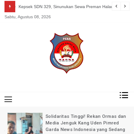
Skip
alurkan Bantuan Rutilahu di Tanjungmedar Agustus 07, 2026
Kepsek SDN 329, Sinunukan Sewa Preman Halau LSM Dipoli
to
Sabtu, Agustus 08, 2026
content
Mengungkap Fakta
Garda
Tanpa Rekayasa
News
Indonesia
Solidaritas Tinggi! Rekan Ormas dan
Media Jenguk Kang Uden Pimred
,
Garda News Indonesia yang Sedang