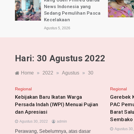
Garda
BPKB Banten PAC Majalaya
ng
dan Pimred Garda News
 Pasca
Indonesia Alami Luka
Agustus 4, 2026
Hari:
30 Agustus 2022
Home
»
2022
»
Agustus
»
30
Regional
Regional
Kebijakan Baru Ikatan Warga
Gerebek 
Persada Indah (IWPI) Menuai Pujian
PAC Pemu
dan Apresiasi
Barat Sal
Sembako
Agustus 30, 2022
admin
Agustus 30
Perawang, Sebelumnya, atas dasar