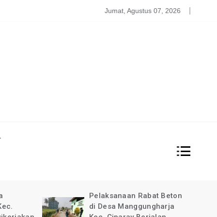
Satgas PDBA Bantah Tidak Akomodir Bantuan Korban Gemp
Jumat, Agustus 07, 2026
L
abat Beton
Pimpinan Redaksi Garda
gungharja
News Indonesia Ucapkan