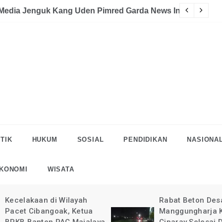
celakaan
 Preman Halau LSM Dipolisikan
TIK
HUKUM
SOSIAL
PENDIDIKAN
NASIONA
KONOMI
WISATA
Rabat Beton Desa
Pelaksanaan R
Manggungharja Kec.
di Desa Mang