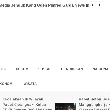
akaan
eman Halau LSM Dipolisikan
S
TIK
HUKUM
SOSIAL
PENDIDIKAN
NASIONA
KONOMI
WISATA
Rabat Beton Desa
Pelaksanaan Rab
Manggungharja Kec.
di Desa Manggun