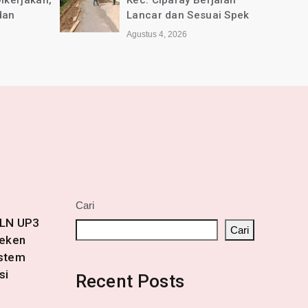
jalan
Selamat Anniversary ke-1
ai Spek
tahun untuk Media online
jabarkini.id
Agustus 2, 2026
Cari
PLN UP3
Cari
Teken
istem
si
Recent Posts