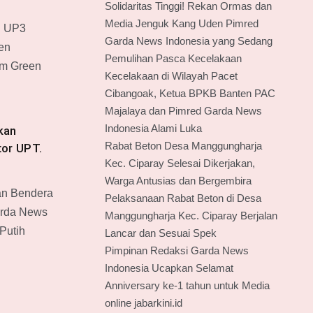
Solidaritas Tinggi! Rekan Ormas dan
Media Jenguk Kang Uden Pimred
N UP3
Garda News Indonesia yang Sedang
en
Pemulihan Pasca Kecelakaan
em Green
Kecelakaan di Wilayah Pacet
Cibangoak, Ketua BPKB Banten PAC
Majalaya dan Pimred Garda News
Indonesia Alami Luka
kan
Rabat Beton Desa Manggungharja
or UPT.
Kec. Ciparay Selesai Dikerjakan,
Warga Antusias dan Bergembira
an Bendera
Pelaksanaan Rabat Beton di Desa
arda News
Manggungharja Kec. Ciparay Berjalan
Putih
Lancar dan Sesuai Spek
Pimpinan Redaksi Garda News
Indonesia Ucapkan Selamat
Anniversary ke-1 tahun untuk Media
online jabarkini.id