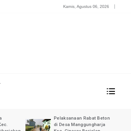
atgas PDBA Bantah Tidak Akomodir Bantuan Korban Gempa, 
Kamis, Agustus 06, 2026
L
at Beton
Pimpinan Redaksi Garda
gharja
News Indonesia Ucapkan