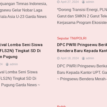
April 27, 2024
admin
juangan Timnas Indonesia,
*Dorong Transisi Energi, PL
ngsewu Gelar Nobar Laga
Garut dan SMKN 2 Garut Tek
Piala Asia U-23 Garda News
Kerjasama Program Ekosist
Seputar TNI/POLRI
tival Lomba Seni Siswa
DPC PWRI Pringsewu Beri
(FLS2N) Tingkat SD Di
Bendera Baru Kepada Kant
n Pugung
April 18, 2024
admin
024
admin
DPC PWRI Pringsewu Berik
ival Lomba Seni Siswa
Baru Kepada Kantor UPT. G
FLS2N) Tingkat SD Di
~ Pringsewu Bendera Merah-
 Pugung Garda News ~
Politik