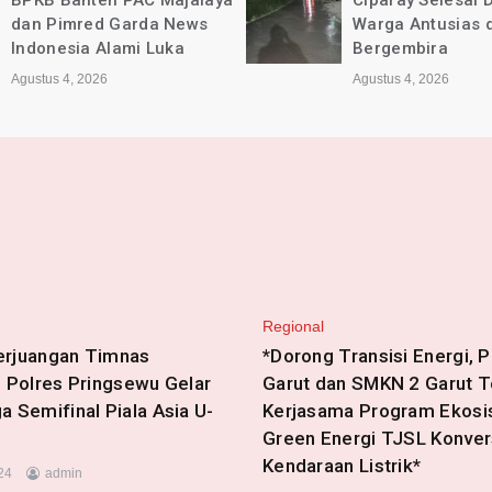
Ciparay Selesai Dikerjakan,
Kec. Ciparay Ber
Warga Antusias dan
Lancar dan Sesu
Bergembira
Agustus 4, 2026
Agustus 4, 2026
Regional
erjuangan Timnas
*Dorong Transisi Energi, 
, Polres Pringsewu Gelar
Garut dan SMKN 2 Garut 
a Semifinal Piala Asia U-
Kerjasama Program Ekos
Green Energi TJSL Konver
Kendaraan Listrik*
024
admin