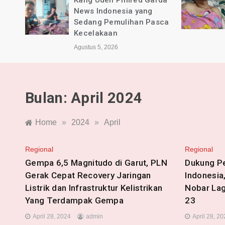
rda
BPKB Banten PAC Majalaya
dan Pimred Garda News
sca
Indonesia Alami Luka
Agustus 4, 2026
Bulan:
April 2024
Home
»
2024
»
April
Regional
Regional
Gempa 6,5 Magnitudo di Garut, PLN
Dukung P
Gerak Cepat Recovery Jaringan
Indonesia
Listrik dan Infrastruktur Kelistrikan
Nobar Lag
Yang Terdampak Gempa
23
April 28, 2024
admin
April 28, 2