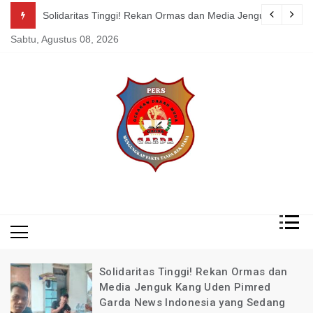
Skip
a Jenguk Kang Uden Pimred Garda News Indonesia yang Sedang Pemul
Kepsek SDN 329, Sinunukan Sewa Preman Halau LSM D
to
Sabtu, Agustus 08, 2026
content
Mengungkap Fakta
Garda
Tanpa Rekayasa
News
Indonesia
an Ormas dan
Kecelakaan di Wilayah Pace
n Pimred
Cibangoak, Ketua BPKB Ban
yang Sedang
Majalaya dan Pimred Garda