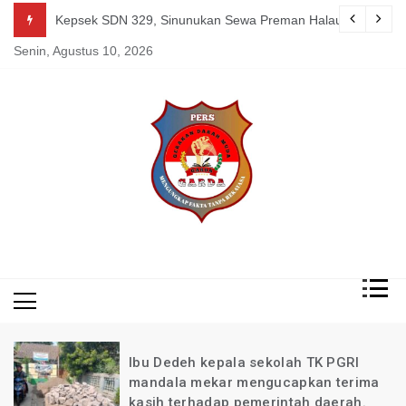
Skip
 HH Club Batam
Kepsek SDN 329, Sinunukan Sewa Preman Halau LSM Dipoli
to
Senin, Agustus 10, 2026
content
Mengungkap Fakta
Garda
Tanpa Rekayasa
News
Indonesia
lbu Dedeh kepala sekolah TK PGRI
mandala mekar mengucapkan terima
m
kasih terhadap pemerintah daerah.