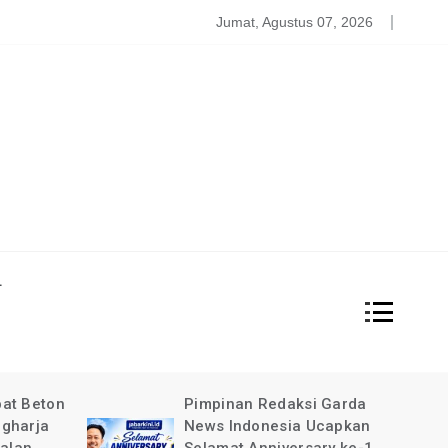
atgas PDBA Bantah Tidak Akomodir Bantuan Korban Gempa, 
Jumat, Agustus 07, 2026
L
at Beton
Pimpinan Redaksi Garda
gharja
News Indonesia Ucapkan