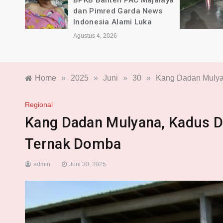
rda
BPKB Banten PAC Majalaya
dan Pimred Garda News
sca
Indonesia Alami Luka
Agustus 4, 2026
Home
»
2025
»
Juni
»
30
»
Kang Dadan Mulya
Regional
Kang Dadan Mulyana, Kadus D
Ternak Domba
admin
Juni 30, 2025