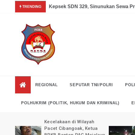
Skip
Garda News Indonesia yang Sedang Pemulihan Pasca Kecel
Kepsek SDN 329, Sinunukan Sewa Pr
TRENDING
to
content
Garda
Mengungkap Fakta
Tanpa Rekayasa
News
REGIONAL
SEPUTAR TNI/POLRI
POLI
Indonesia
POLHUKRIM (POLITIK, HUKUM DAN KRIMINAL)
E
kan
Kecelakaan di Wilayah
guk
Pacet Cibangoak, Ketua