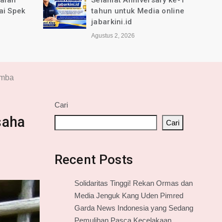
jalan
Selamat Anniversary ke-1
ai Spek
tahun untuk Media online
jabarkini.id
Agustus 2, 2026
omba
Cari
saha
Cari
Recent Posts
Solidaritas Tinggi! Rekan Ormas dan
Media Jenguk Kang Uden Pimred
Garda News Indonesia yang Sedang
Pemulihan Pasca Kecelakaan