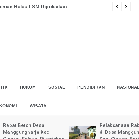
akaan
eman Halau LSM Dipolisikan
S
TIK
HUKUM
SOSIAL
PENDIDIKAN
NASIONA
KONOMI
WISATA
Rabat Beton Desa
Pelaksanaan Rab
Manggungharja Kec.
di Desa Manggun