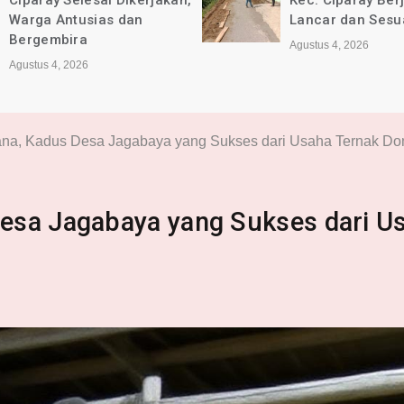
Ciparay Selesai Dikerjakan,
Kec. Ciparay Ber
Warga Antusias dan
Lancar dan Sesu
Bergembira
Agustus 4, 2026
Agustus 4, 2026
na, Kadus Desa Jagabaya yang Sukses dari Usaha Ternak D
esa Jagabaya yang Sukses dari U