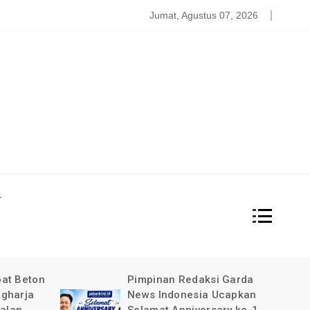
atgas PDBA Bantah Tidak Akomodir Bantuan Korban Gempa, 
Jumat, Agustus 07, 2026
L
at Beton
Pimpinan Redaksi Garda
gharja
News Indonesia Ucapkan