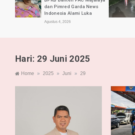
rda
BPKB Banten PAC Majalaya
dan Pimred Garda News
sca
Indonesia Alami Luka
Agustus 4, 2026
Hari:
29 Juni 2025
Home
»
2025
»
Juni
»
29