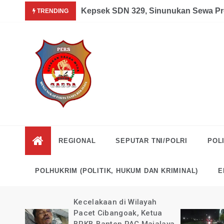
Skip
Garda News Indonesia yang Sedang Pemulihan Pasca Kecel
Kepsek SDN 329, Sinunukan Sewa Pr
TRENDING
to
content
Garda
Mengungkap Fakta
Tanpa Rekayasa
News
REGIONAL
SEPUTAR TNI/POLRI
POLI
Indonesia
POLHUKRIM (POLITIK, HUKUM DAN KRIMINAL)
E
kan
Kecelakaan di Wilayah
guk
Pacet Cibangoak, Ketua