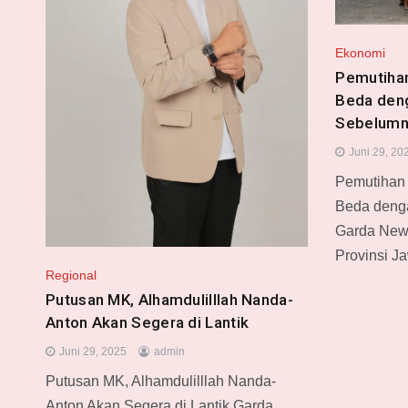
Ekonomi
Pemutihan
Beda den
Sebelumn
Juni 29, 20
Pemutihan 
Beda deng
Garda News
Provinsi J
Regional
Putusan MK, Alhamdulilllah Nanda-
Anton Akan Segera di Lantik
Juni 29, 2025
admin
Putusan MK, Alhamdulilllah Nanda-
Anton Akan Segera di Lantik Garda