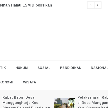
akaan
eman Halau LSM Dipolisikan
S
TIK
HUKUM
SOSIAL
PENDIDIKAN
NASIONA
KONOMI
WISATA
Rabat Beton Desa
Pelaksanaan Rab
Manggungharja Kec.
di Desa Manggun