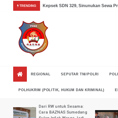
Skip
a dan Mandiri Agustus 07, 2026
Kepsek SDN 329, Sinunukan Sewa Pr
TRENDING
to
content
Garda
Mengungkap Fakta
Tanpa Rekayasa
News
REGIONAL
SEPUTAR TNI/POLRI
POLI
Indonesia
POLHUKRIM (POLITIK, HUKUM DAN KRIMINAL)
E
uli
Dari RW untuk Sesama:
ong
Cara BAZNAS Sumedang