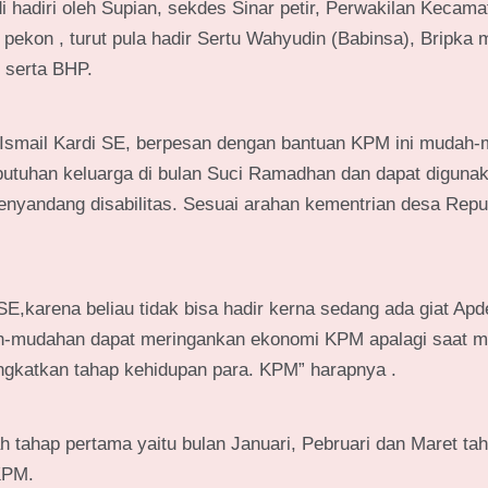
hadiri oleh Supian, sekdes Sinar petir, Perwakilan Kecama
pekon , turut pula hadir Sertu Wahyudin (Babinsa), Bripka m
 serta BHP.
Ismail Kardi SE, berpesan dengan bantuan KPM ini mudah
butuhan keluarga di bulan Suci Ramadhan dan dapat diguna
nyandang disabilitas. Sesuai arahan kementrian desa Repu
,karena beliau tidak bisa hadir kerna sedang ada giat Apde
dah-mudahan dapat meringankan ekonomi KPM apalagi saat m
ingkatkan tahap kehidupan para. KPM” harapnya .
tahap pertama yaitu bulan Januari, Pebruari dan Maret ta
KPM.