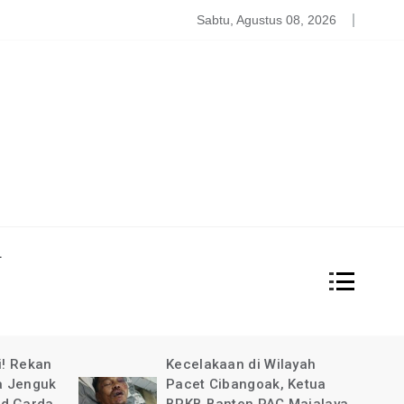
atgas PDBA Bantah Tidak Akomodir Bantuan Korban Gempa, 
Sabtu, Agustus 08, 2026
L
i! Rekan
Kecelakaan di Wilayah
a Jenguk
Pacet Cibangoak, Ketua