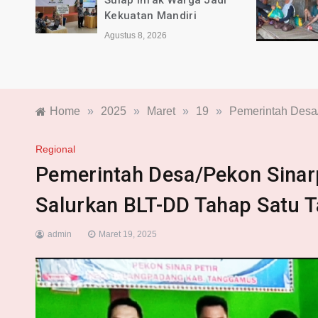
a dan
Sulap Infak Warga Jadi
2026
Kekuatan Mandiri
Agustus 8, 2026
Home
»
2025
»
Maret
»
19
»
Pemerintah Desa
Regional
Pemerintah Desa/Pekon Sinar
Salurkan BLT-DD Tahap Satu 
admin
Maret 19, 2025