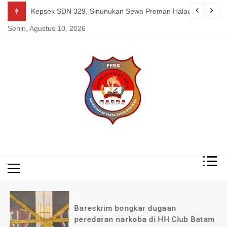
Skip
nan Redaksi Garda News Indonesia yang Sedang Sakit
Kepsek SDN 329, Sinunukan Sewa Preman Halau LSM Dipoli
to
Senin, Agustus 10, 2026
content
Mengungkap Fakta
Garda
Tanpa Rekayasa
News
Indonesia
Bareskrim bongkar dugaan
peredaran narkoba di HH Club Batam