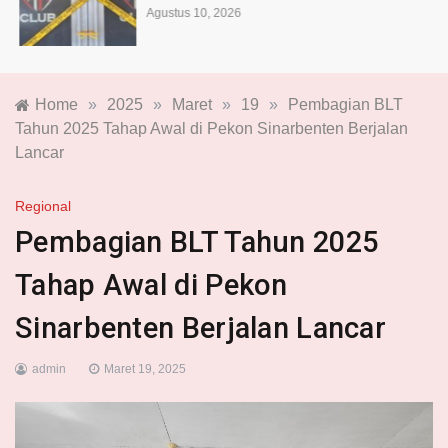
Agustus 10, 2026
Home
»
2025
»
Maret
»
19
»
Pembagian BLT
Tahun 2025 Tahap Awal di Pekon Sinarbenten Berjalan
Lancar
Regional
Pembagian BLT Tahun 2025
Tahap Awal di Pekon
Sinarbenten Berjalan Lancar
admin
Maret 19, 2025