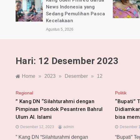
rda
BPKB Banten PAC Majalaya
dan Pimred Garda News
sca
Indonesia Alami Luka
Agustus 4, 2026
Hari:
12 Desember 2023
Home
»
2023
»
Desember
»
12
Regional
Politik
” Kang DN “Silahturahmi dengan
“Bupati” 
Pimpinan Pondok Pesantren Bahrul
Didiamkan
Ulum Al. Islami
bisa mem
Desember 12, 2023
admin
Desember 1
” Kang DN “Silahturahmi dengan
“Bupati” T