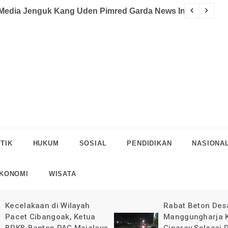
akaan
eman Halau LSM Dipolisikan
S
TIK
HUKUM
SOSIAL
PENDIDIKAN
NASIONA
KONOMI
WISATA
Rabat Beton Desa
Pelaksanaan Rab
Manggungharja Kec.
di Desa Manggun