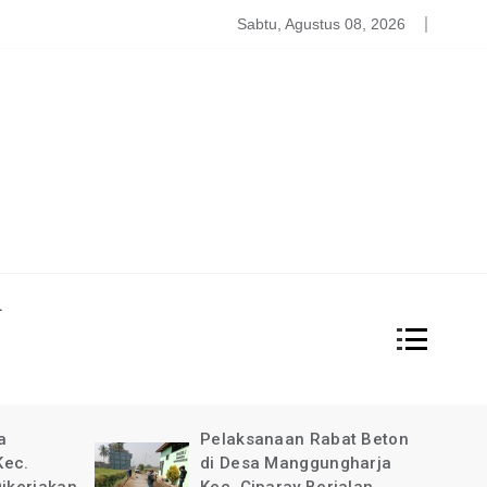
atgas PDBA Bantah Tidak Akomodir Bantuan Korban Gempa, 
Sabtu, Agustus 08, 2026
L
at Beton
Pimpinan Redaksi Garda
gharja
News Indonesia Ucapkan