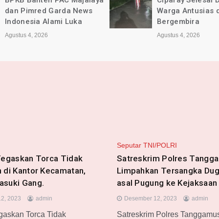
Ciparay Selesai Dikerjakan,
Kec. Ciparay Ber
Warga Antusias dan
Lancar dan Sesu
Bergembira
Agustus 4, 2026
Agustus 4, 2026
Seputar TNI/POLRI
Tegaskan Torca Tidak
Satreskrim Polres Tangg
 di Kantor Kecamatan,
Limpahkan Tersangka Dug
asuki Gang.
asal Pugung ke Kejaksaan
2, 2023
admin
Desember 12, 2023
admin
egaskan Torca Tidak
Satreskrim Polres Tanggamu