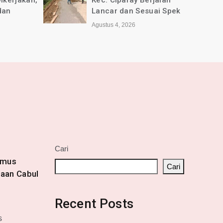
jalan
Selamat Anniversary ke-1
ai Spek
tahun untuk Media online
jabarkini.id
Agustus 2, 2026
Cari
amus
Cari
aan Cabul
Recent Posts
s