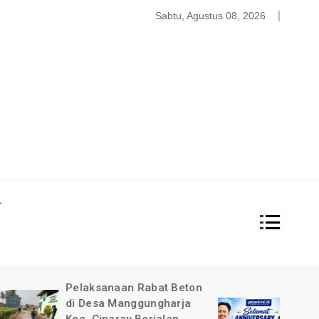
atgas PDBA Bantah Tidak Akomodir Bantuan Korban Gempa, 
Sabtu, Agustus 08, 2026
L
at Beton
Pimpinan Redaksi Garda
gharja
News Indonesia Ucapkan