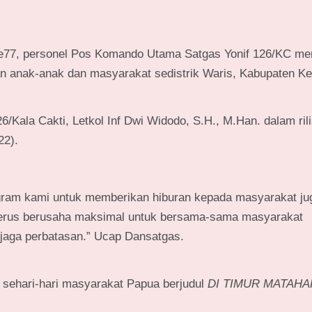
77, personel Pos Komando Utama Satgas Yonif 126/KC me
n anak-anak dan masyarakat sedistrik Waris, Kabupaten K
/Kala Cakti, Letkol Inf Dwi Widodo, S.H., M.Han. dalam ril
22).
ram kami untuk memberikan hiburan kepada masyarakat ju
terus berusaha maksimal untuk bersama-sama masyarakat
aga perbatasan.” Ucap Dansatgas.
n sehari-hari masyarakat Papua berjudul
DI TIMUR MATAHA