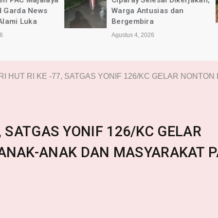
Ciparay Selesai Dikerjakan,
Kec. Ciparay Ber
Warga Antusias dan
Lancar dan Sesu
Bergembira
Agustus 4, 2026
Agustus 4, 2026
I HUT RI KE -77, SATGAS YONIF 126/KC GELAR NONT
7, SATGAS YONIF 126/KC GELAR
ANAK-ANAK DAN MASYARAKAT 