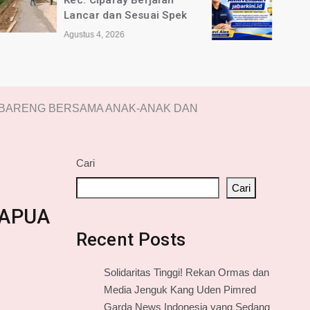
jalan
Selamat Anniversary ke-1
ai Spek
tahun untuk Media online
jabarkini.id
Agustus 2, 2026
ON BARENG BERSAMA ANAK-ANAK DAN
Cari
Cari
PAPUA
Recent Posts
Solidaritas Tinggi! Rekan Ormas dan
Media Jenguk Kang Uden Pimred
Garda News Indonesia yang Sedang