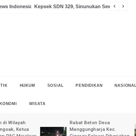
akaan
eman Halau LSM Dipolisikan
S
TIK
HUKUM
SOSIAL
PENDIDIKAN
NASIONA
KONOMI
WISATA
Rabat Beton Desa
Pelaksanaan Rab
Manggungharja Kec.
di Desa Manggun