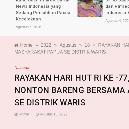
rda
BPKB Banten PAC Majalaya
dan Pimred Garda News
sca
Indonesia Alami Luka
Agustus 4, 2026
Home
»
2022
»
Agustus
»
18
»
RAYAKAN HAR
MASYARAKAT PAPUA SE DISTRIK WARIS
Nasional
RAYAKAN HARI HUT RI KE -7
NONTON BARENG BERSAMA 
SE DISTRIK WARIS
admin
Agustus 18, 2022