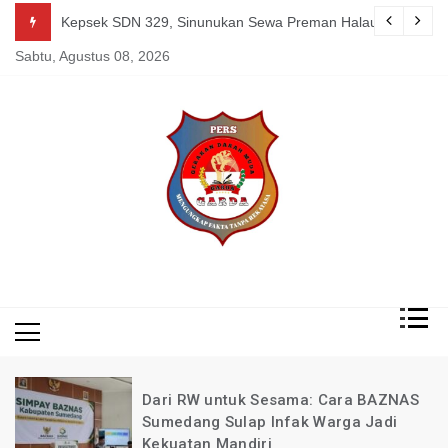
Skip
g Mereka Tetap Berkarya dan Mandiri Agustus 07, 2026
Kepsek SDN 329, Sinunukan Sewa Preman Halau LSM Dipoli
to
Sabtu, Agustus 08, 2026
content
Mengungkap Fakta
Garda
Tanpa Rekayasa
News
Indonesia
Dari RW untuk Sesama: Cara BAZNAS
Sumedang Sulap Infak Warga Jadi
Kekuatan Mandiri