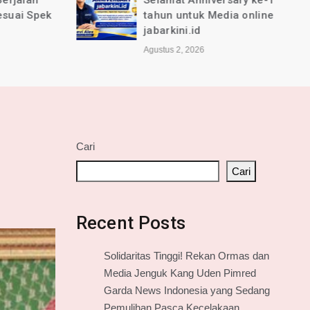
jalan
Selamat Anniversary ke-1
ai Spek
tahun untuk Media online
jabarkini.id
Agustus 2, 2026
Cari
Cari
Recent Posts
Solidaritas Tinggi! Rekan Ormas dan
Media Jenguk Kang Uden Pimred
Garda News Indonesia yang Sedang
Pemulihan Pasca Kecelakaan