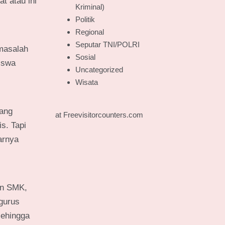
t atau ini
Kriminal)
Politik
Regional
Seputar TNI/POLRI
 masalah
Sosial
iswa
Uncategorized
Wisata
yang
at Freevisitorcounters.com
s. Tapi
arnya
an SMK,
gurus
sehingga