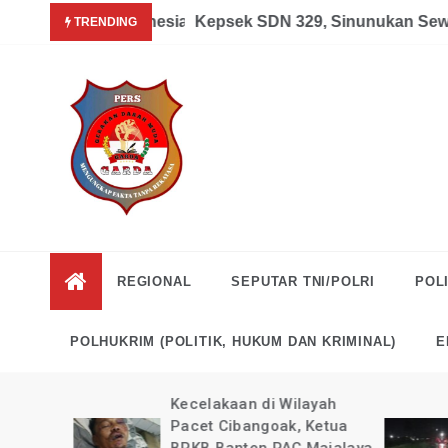
Skip
Garda News Indonesia yang Sedang Pemulihan Pasca Kecel
Kepsek SDN 329, Sinunukan Sewa Pr
TRENDING
to
content
Garda
Mengungkap Fakta
Tanpa Rekayasa
News
REGIONAL
SEPUTAR TNI/POLRI
POLI
Indonesia
POLHUKRIM (POLITIK, HUKUM DAN KRIMINAL)
E
kan
Kecelakaan di Wilayah
guk
Pacet Cibangoak, Ketua