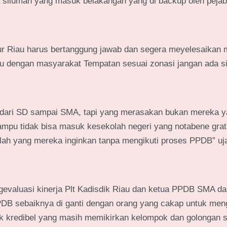
 siluman yang masuk belakangan yang di backup oleh pejaba
nur Riau harus bertanggung jawab dan segera meyelesaikan
 itu dengan masyarakat Tempatan sesuai zonasi jangan ada s
s dari SD sampai SMA, tapi yang merasakan bukan mereka 
mpu tidak bisa masuk kesekolah negeri yang notabene grati
ah yang mereka inginkan tanpa mengikuti proses PPDB” uj
evaluasi kinerja Plt Kadisdik Riau dan ketua PPDB SMA d
DB sebaiknya di ganti dengan orang yang cakap untuk men
ak kredibel yang masih memikirkan kelompok dan golongan 