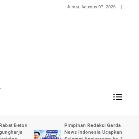
atgas PDBA Bantah Tidak Akomodir Bantuan Korban Gempa, 
Jumat, Agustus 07, 2026
L
at Beton
Pimpinan Redaksi Garda
gharja
News Indonesia Ucapkan