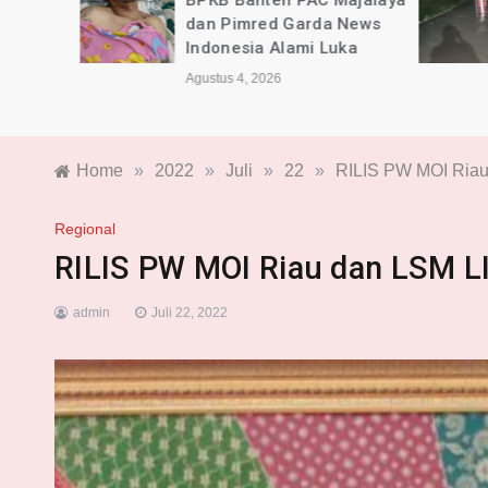
rda
BPKB Banten PAC Majalaya
dan Pimred Garda News
sca
Indonesia Alami Luka
Agustus 4, 2026
Home
»
2022
»
Juli
»
22
»
RILIS PW MOI Ria
Regional
RILIS PW MOI Riau dan LSM L
admin
Juli 22, 2022