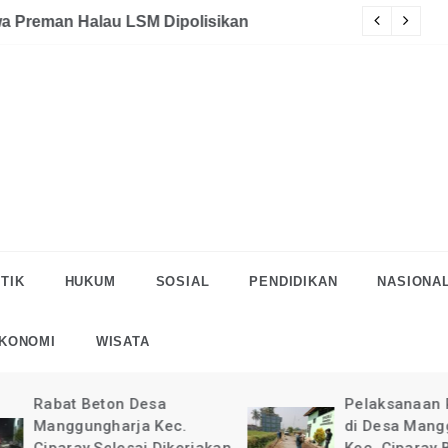
akaan
eman Halau LSM Dipolisikan
S
TIK
HUKUM
SOSIAL
PENDIDIKAN
NASIONA
KONOMI
WISATA
Rabat Beton Desa
Pelaksanaan Rab
Manggungharja Kec.
di Desa Manggun