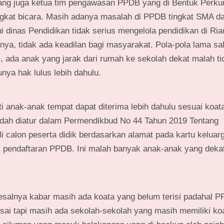
yang juga ketua tim pengawasan PPDB yang di Bentuk Perk
gkat bicara. Masih adanya masalah di PPDB tingkat SMA 
 dinas Pendidikan tidak serius mengelola pendidikan di Ria
nya, tidak ada keadilan bagi masyarakat. Pola-pola lama sa
l, ada anak yang jarak dari rumah ke sekolah dekat malah ti
nya hak lulus lebih dahulu.
i anak-anak tempat dapat diterima lebih dahulu sesuai koat
sudah diatur dalam Permendikbud No 44 Tahun 2019 Tentang
i calon peserta didik berdasarkan alamat pada kartu keluar
gal pendaftaran PPDB. Ini malah banyak anak-anak yang dekat
esalnya kabar masih ada koata yang belum terisi padahal 
esai tapi masih ada sekolah-sekolah yang masih memiliki k