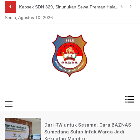
Skip
g Mereka Tetap Berkarya dan Mandiri Agustus 07, 2026
Kepsek SDN 329, Sinunukan Sewa Preman Halau LSM Dipoli
to
Senin, Agustus 10, 2026
content
Mengungkap Fakta
Garda
Tanpa Rekayasa
News
Indonesia
Dari RW untuk Sesama: Cara BAZNAS
Sumedang Sulap Infak Warga Jadi
Kekuatan Mandiri