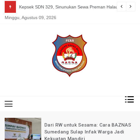
Skip
g Mereka Tetap Berkarya dan Mandiri Agustus 07, 2026
Kepsek SDN 329, Sinunukan Sewa Preman Halau LSM Dipoli
to
Minggu, Agustus 09, 2026
content
Mengungkap Fakta
Garda
Tanpa Rekayasa
News
Indonesia
Dari RW untuk Sesama: Cara BAZNAS
Sumedang Sulap Infak Warga Jadi
Kekuatan Mandiri