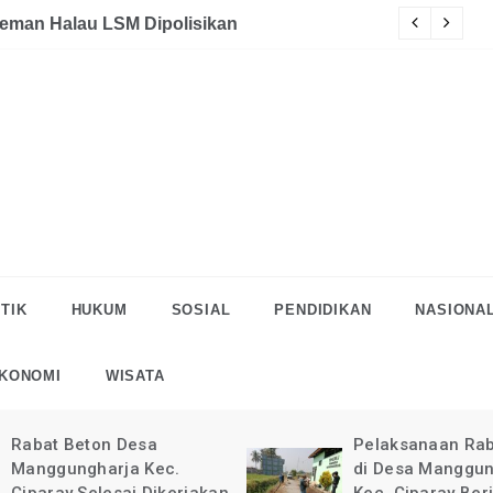
akaan
eman Halau LSM Dipolisikan
S
TIK
HUKUM
SOSIAL
PENDIDIKAN
NASIONA
KONOMI
WISATA
Rabat Beton Desa
Pelaksanaan Rab
Manggungharja Kec.
di Desa Manggun