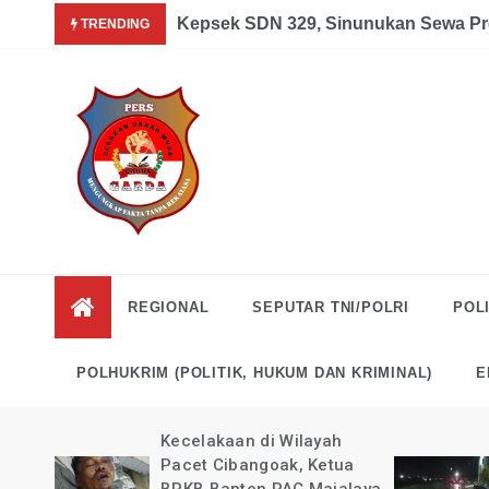
Skip
Garda News Indonesia yang Sedang Pemulihan Pasca Kecel
Kepsek SDN 329, Sinunukan Sewa Pr
TRENDING
to
content
Garda
Mengungkap Fakta
Tanpa Rekayasa
News
REGIONAL
SEPUTAR TNI/POLRI
POLI
Indonesia
POLHUKRIM (POLITIK, HUKUM DAN KRIMINAL)
E
kan
Kecelakaan di Wilayah
guk
Pacet Cibangoak, Ketua