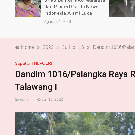
rda
BPKB Banten PAC Majalaya
dan Pimred Garda News
sca
Indonesia Alami Luka
Agustus 4, 2026
Home
»
2022
»
Juli
»
13
»
Dandim 1016/Palan
Seputar TNI/POLRI
Dandim 1016/Palangka Raya R
Talawang I
admin
Juli 13, 2022