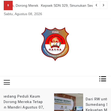
Skip
g Mereka Tetap Berkarya dan Mandiri Agustus 07, 2026
Kepsek SDN 329, Sinunukan Sewa Preman Halau LSM Dipoli
to
Sabtu, Agustus 08, 2026
content
Mengungkap Fakta
Garda
Tanpa Rekayasa
News
Indonesia
Dari RW untuk Sesama: Cara BAZNAS
Sumedang Sulap Infak Warga Jadi
Kekuatan Mandiri