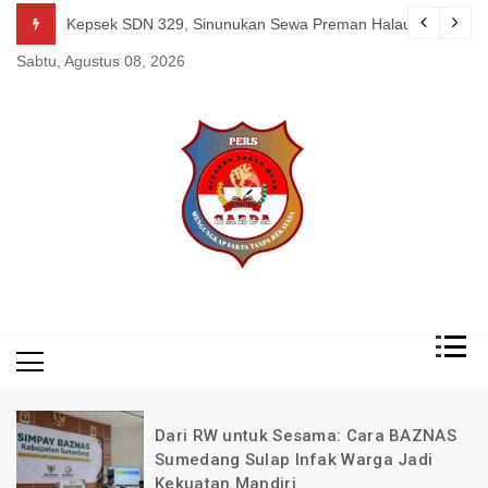
Skip
g Mereka Tetap Berkarya dan Mandiri Agustus 07, 2026
Kepsek SDN 329, Sinunukan Sewa Preman Halau LSM Dipoli
to
Sabtu, Agustus 08, 2026
content
Mengungkap Fakta
Garda
Tanpa Rekayasa
News
Indonesia
Dari RW untuk Sesama: Cara BAZNAS
Sumedang Sulap Infak Warga Jadi
Kekuatan Mandiri