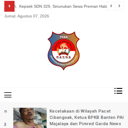
Skip
guk Kang Uden Pimred Garda News Indonesia yang Sedang Pemulihan 
Kepsek SDN 329, Sinunukan Sewa Preman Halau LSM Dipoli
to
Jumat, Agustus 07, 2026
content
Mengungkap Fakta
Garda
Tanpa Rekayasa
News
Indonesia
Kecelakaan di Wilayah Pacet
Cibangoak, Ketua BPKB Banten PAC
Majalaya dan Pimred Garda News