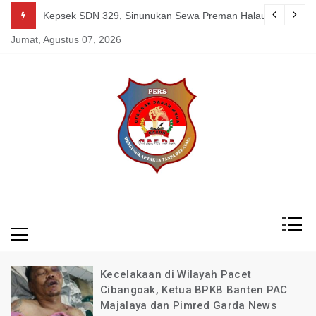
Skip
guk Kang Uden Pimred Garda News Indonesia yang Sedang Pemulihan 
Kepsek SDN 329, Sinunukan Sewa Preman Halau LSM Dipoli
to
Jumat, Agustus 07, 2026
content
Mengungkap Fakta
Garda
Tanpa Rekayasa
News
Indonesia
Kecelakaan di Wilayah Pacet
Cibangoak, Ketua BPKB Banten PAC
Majalaya dan Pimred Garda News