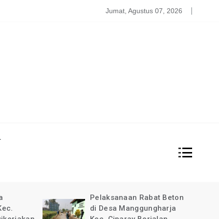
atgas PDBA Bantah Tidak Akomodir Bantuan Korban Gempa, 
Jumat, Agustus 07, 2026
L
at Beton
Pimpinan Redaksi Garda
gharja
News Indonesia Ucapkan