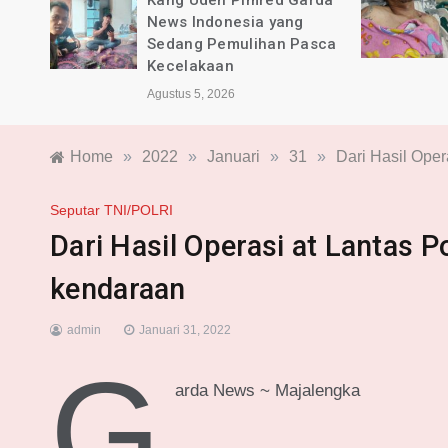
rda
BPKB Banten PAC Majalaya
dan Pimred Garda News
sca
Indonesia Alami Luka
Agustus 4, 2026
Home
»
2022
»
Januari
»
31
»
Dari Hasil Ope
Seputar TNI/POLRI
Dari Hasil Operasi at Lantas
kendaraan
admin
Januari 31, 2022
G
arda News ~ Majalengka