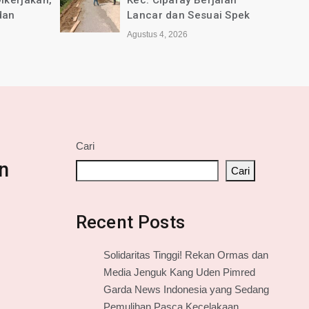
jalan
Selamat Anniversary ke-1
ai Spek
tahun untuk Media online
jabarkini.id
Agustus 2, 2026
Cari
n
Cari
Recent Posts
Solidaritas Tinggi! Rekan Ormas dan
Media Jenguk Kang Uden Pimred
Garda News Indonesia yang Sedang
Pemulihan Pasca Kecelakaan