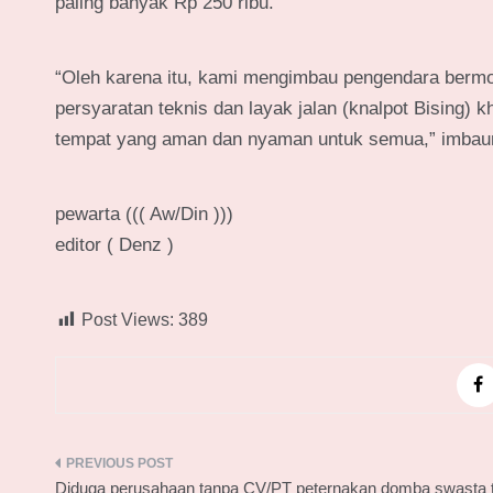
paling banyak Rp 250 ribu.
“Oleh karena itu, kami mengimbau pengendara bermo
persyaratan teknis dan layak jalan (knalpot Bising) 
tempat yang aman dan nyaman untuk semua,” imbau
pewarta ((( Aw/Din )))
editor ( Denz )
Post Views:
389
Navigasi
Diduga perusahaan tanpa CV/PT peternakan domba swasta 