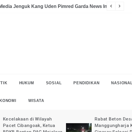
akaan
eman Halau LSM Dipolisikan
S
TIK
HUKUM
SOSIAL
PENDIDIKAN
NASIONA
KONOMI
WISATA
Rabat Beton Desa
Pelaksanaan Rab
Manggungharja Kec.
di Desa Manggun