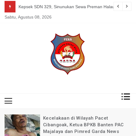
Skip
guk Kang Uden Pimred Garda News Indonesia yang Sedang Pemulihan 
Kepsek SDN 329, Sinunukan Sewa Preman Halau LSM Dipoli
to
Sabtu, Agustus 08, 2026
content
Mengungkap Fakta
Garda
Tanpa Rekayasa
News
Indonesia
Kecelakaan di Wilayah Pacet
Cibangoak, Ketua BPKB Banten PAC
Majalaya dan Pimred Garda News