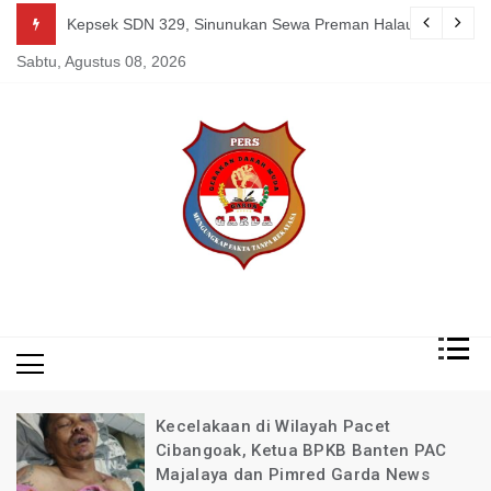
Skip
guk Kang Uden Pimred Garda News Indonesia yang Sedang Pemulihan 
Kepsek SDN 329, Sinunukan Sewa Preman Halau LSM Dipoli
to
Sabtu, Agustus 08, 2026
content
Mengungkap Fakta
Garda
Tanpa Rekayasa
News
Indonesia
Kecelakaan di Wilayah Pacet
Cibangoak, Ketua BPKB Banten PAC
Majalaya dan Pimred Garda News