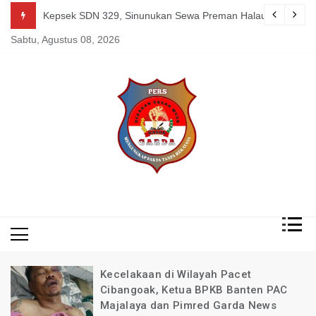
Skip
guk Kang Uden Pimred Garda News Indonesia yang Sedang Pemulihan 
Kepsek SDN 329, Sinunukan Sewa Preman Halau LSM Dipoli
to
Sabtu, Agustus 08, 2026
content
Mengungkap Fakta
Garda
Tanpa Rekayasa
News
Indonesia
Kecelakaan di Wilayah Pacet
Cibangoak, Ketua BPKB Banten PAC
Majalaya dan Pimred Garda News