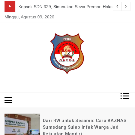
Skip
g Mereka Tetap Berkarya dan Mandiri Agustus 07, 2026
Kepsek SDN 329, Sinunukan Sewa Preman Halau LSM Dipoli
to
Minggu, Agustus 09, 2026
content
Mengungkap Fakta
Garda
Tanpa Rekayasa
News
Indonesia
Dari RW untuk Sesama: Cara BAZNAS
Sumedang Sulap Infak Warga Jadi
Kekuatan Mandiri