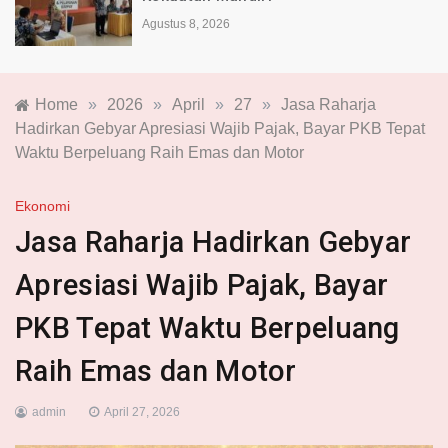
Agustus 8, 2026
Home
»
2026
»
April
»
27
»
Jasa Raharja
Hadirkan Gebyar Apresiasi Wajib Pajak, Bayar PKB Tepat
Waktu Berpeluang Raih Emas dan Motor
Ekonomi
Jasa Raharja Hadirkan Gebyar
Apresiasi Wajib Pajak, Bayar
PKB Tepat Waktu Berpeluang
Raih Emas dan Motor
admin
April 27, 2026