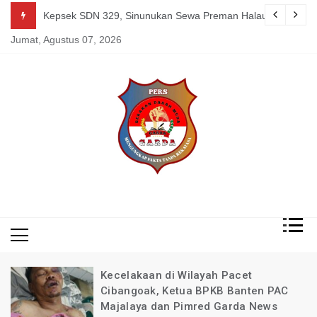
Skip
guk Kang Uden Pimred Garda News Indonesia yang Sedang Pemulihan 
Kepsek SDN 329, Sinunukan Sewa Preman Halau LSM Dipoli
to
Jumat, Agustus 07, 2026
content
Mengungkap Fakta
Garda
Tanpa Rekayasa
News
Indonesia
Kecelakaan di Wilayah Pacet
Cibangoak, Ketua BPKB Banten PAC
Majalaya dan Pimred Garda News