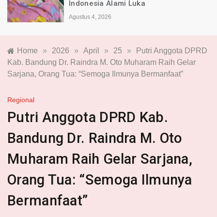
Indonesia Alami Luka
Agustus 4, 2026
Home
»
2026
»
April
»
25
»
Putri Anggota DPRD
Kab. Bandung Dr. Raindra M. Oto Muharam Raih Gelar
Sarjana, Orang Tua: “Semoga Ilmunya Bermanfaat”
Regional
Putri Anggota DPRD Kab.
Bandung Dr. Raindra M. Oto
Muharam Raih Gelar Sarjana,
Orang Tua: “Semoga Ilmunya
Bermanfaat”