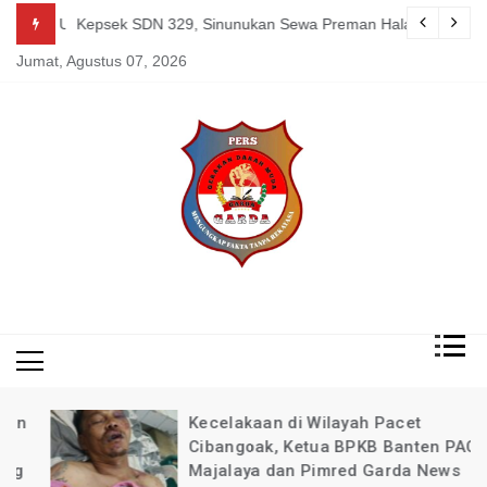
Skip
guk Kang Uden Pimred Garda News Indonesia yang Sedang Pemulihan 
Kepsek SDN 329, Sinunukan Sewa Preman Halau LSM Dipoli
to
Jumat, Agustus 07, 2026
content
Mengungkap Fakta
Garda
Tanpa Rekayasa
News
Indonesia
Kecelakaan di Wilayah Pacet
Cibangoak, Ketua BPKB Banten PAC
Majalaya dan Pimred Garda News