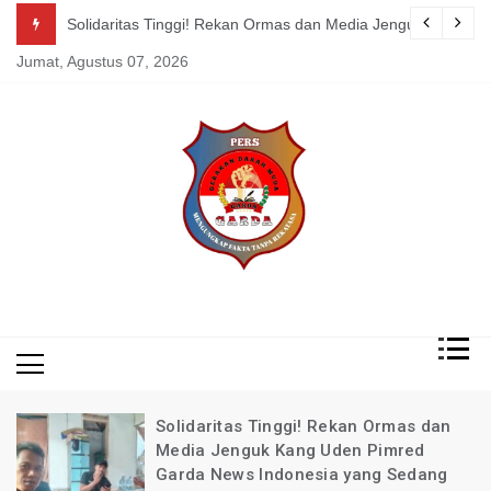
Skip
abupaten Bandung !!!
Solidaritas Tinggi! Rekan Ormas dan Media Jenguk Kang Uden Pimr
Kepsek S
to
Jumat, Agustus 07, 2026
content
Mengungkap Fakta
Garda
Tanpa Rekayasa
News
Indonesia
Solidaritas Tinggi! Rekan Ormas dan
Media Jenguk Kang Uden Pimred
Garda News Indonesia yang Sedang