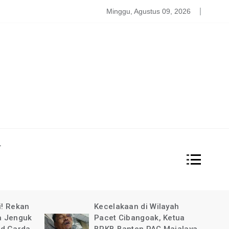
atgas PDBA Bantah Tidak Akomodir Bantuan Korban Gempa, 
Minggu, Agustus 09, 2026
L
i! Rekan
Kecelakaan di Wilayah
a Jenguk
Pacet Cibangoak, Ketua