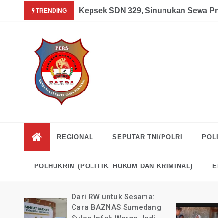
Skip
a dan Mandiri Agustus 07, 2026
Kepsek SDN 329, Sinunukan Sewa Pr
TRENDING
to
content
Garda
Mengungkap Fakta
Tanpa Rekayasa
News
REGIONAL
SEPUTAR TNI/POLRI
POLI
Indonesia
POLHUKRIM (POLITIK, HUKUM DAN KRIMINAL)
E
uli
Dari RW untuk Sesama:
ong
Cara BAZNAS Sumedang