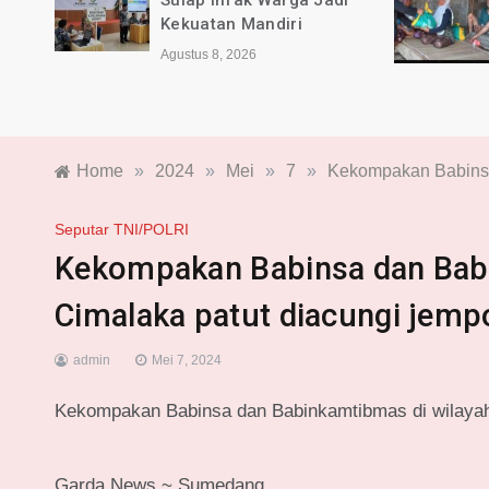
a dan
Sulap Infak Warga Jadi
2026
Kekuatan Mandiri
Agustus 8, 2026
Home
»
2024
»
Mei
»
7
»
Kekompakan Babinsa
Seputar TNI/POLRI
Kekompakan Babinsa dan Bab
Cimalaka patut diacungi jemp
admin
Mei 7, 2024
Kekompakan Babinsa dan Babinkamtibmas di wilayah
Garda News ~ Sumedang