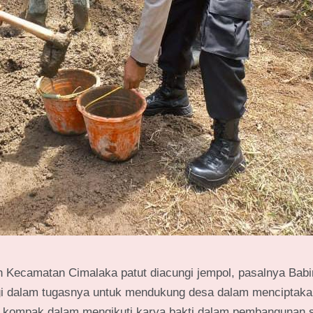
 Kecamatan Cimalaka patut diacungi jempol, pasalnya Bab
rgi dalam tugasnya untuk mendukung desa dalam menciptaka
a kompak dalam mengikuti karya bakti dalam pembangunan 