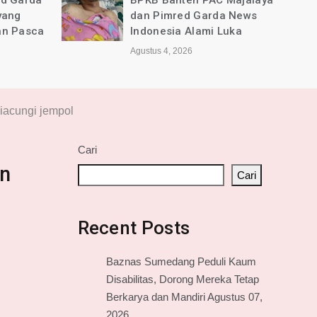
ed Garda
BPKB Banten PAC Majalaya
yang
dan Pimred Garda News
an Pasca
Indonesia Alami Luka
Agustus 4, 2026
iacungi jempol
Cari
an
Cari
Recent Posts
Baznas Sumedang Peduli Kaum
Disabilitas, Dorong Mereka Tetap
Berkarya dan Mandiri Agustus 07,
2026