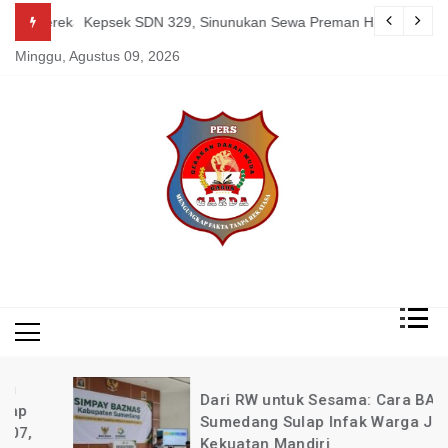
Skip
g Mereka Tetap Berkarya dan Mandiri Agustus 07, 2026
Kepsek SDN 329, Sinunukan Sewa Preman Halau LSM Dipoli
to
Minggu, Agustus 09, 2026
content
Mengungkap Fakta
Garda
Tanpa Rekayasa
News
Indonesia
Dari RW untuk Sesama: Cara BAZNAS
Sumedang Sulap Infak Warga Jadi
Kekuatan Mandiri