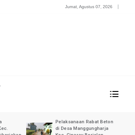
atgas PDBA Bantah Tidak Akomodir Bantuan Korban Gempa, 
Jumat, Agustus 07, 2026
L
at Beton
Pimpinan Redaksi Garda
gharja
News Indonesia Ucapkan