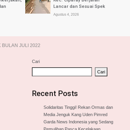
jalan
Selamat Anniversary ke-1
ai Spek
tahun untuk Media online
jabarkini.id
Agustus 2, 2026
 BULAN JULI 2022
Cari
R
Cari
Recent Posts
Solidaritas Tinggi! Rekan Ormas dan
Media Jenguk Kang Uden Pimred
Garda News Indonesia yang Sedang
Pemulihan Pasca Kecelakaan