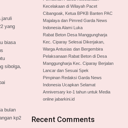
Kecelakaan di Wilayah Pacet
Cibangoak, Ketua BPKB Banten PAC
jaruli
Majalaya dan Pimred Garda News
22 yang
Indonesia Alami Luka
Rabat Beton Desa Manggungharja
Kec. Ciparay Selesai Dikerjakan,
au biasa
Warga Antusias dan Bergembira
us
Pelaksanaan Rabat Beton di Desa
ptu
Manggungharja Kec. Ciparay Berjalan
g sibolga,
Lancar dan Sesuai Spek
Pimpinan Redaksi Garda News
pai
Indonesia Ucapkan Selamat
Anniversary ke-1 tahun untuk Media
online jabarkini.id
da bulan
Recent Comments
rangan kp2