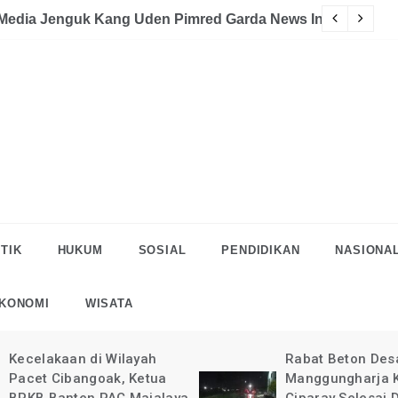
akaan
eman Halau LSM Dipolisikan
S
TIK
HUKUM
SOSIAL
PENDIDIKAN
NASIONA
KONOMI
WISATA
Rabat Beton Desa
Pelaksanaan Rab
Manggungharja Kec.
di Desa Manggun