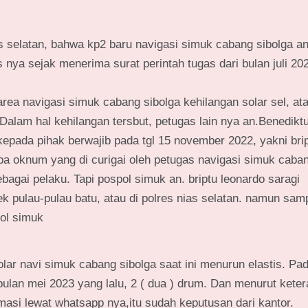
selatan, bahwa kp2 baru navigasi simuk cabang sibolga an.
 nya sejak menerima surat perintah tugas dari bulan juli 20
area navigasi simuk cabang sibolga kehilangan solar sel, at
Dalam hal kehilangan tersbut, petugas lain nya an.Benedikt
epada pihak berwajib pada tgl 15 november 2022, yakni bri
a oknum yang di curigai oleh petugas navigasi simuk caban
bagai pelaku. Tapi pospol simuk an. briptu leonardo saragi
pulau-pulau batu, atau di polres nias selatan. namun sam
ol simuk
ar navi simuk cabang sibolga saat ini menurun elastis. Pa
 bulan mei 2023 yang lalu, 2 ( dua ) drum. Dan menurut kete
masi lewat whatsapp nya,itu sudah keputusan dari kantor.