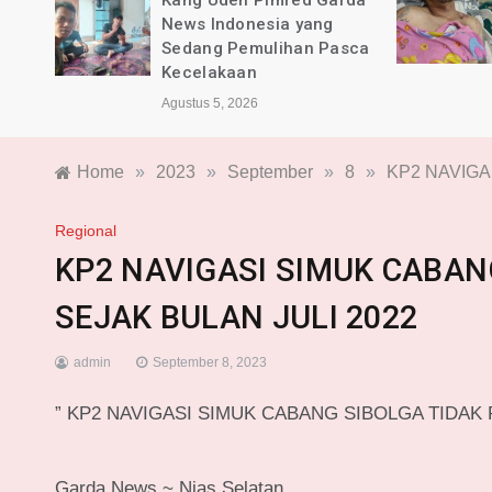
rda
BPKB Banten PAC Majalaya
dan Pimred Garda News
sca
Indonesia Alami Luka
Agustus 4, 2026
Home
»
2023
»
September
»
8
»
KP2 NAVIGA
Regional
KP2 NAVIGASI SIMUK CABAN
SEJAK BULAN JULI 2022
admin
September 8, 2023
” KP2 NAVIGASI SIMUK CABANG SIBOLGA TIDAK 
Garda News ~ Nias Selatan.