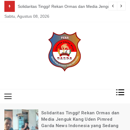
Skip
intah Dikabupaten Bandung !!!
Solidaritas Tinggi! Rekan Ormas dan Media Jenguk Kang U
to
Sabtu, Agustus 08, 2026
content
Mengungkap Fakta
Garda
Tanpa Rekayasa
News
Indonesia
Solidaritas Tinggi! Rekan Ormas dan
Media Jenguk Kang Uden Pimred
Garda News Indonesia yang Sedang