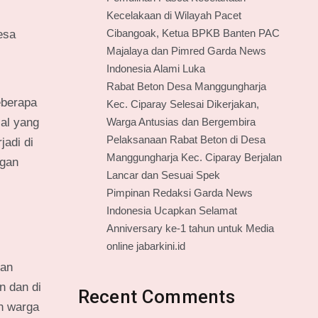
Kecelakaan di Wilayah Pacet
Cibangoak, Ketua BPKB Banten PAC
esa
Majalaya dan Pimred Garda News
Indonesia Alami Luka
Rabat Beton Desa Manggungharja
eberapa
Kec. Ciparay Selesai Dikerjakan,
Warga Antusias dan Bergembira
ial yang
Pelaksanaan Rabat Beton di Desa
adi di
Manggungharja Kec. Ciparay Berjalan
ngan
Lancar dan Sesuai Spek
Pimpinan Redaksi Garda News
Indonesia Ucapkan Selamat
Anniversary ke-1 tahun untuk Media
online jabarkini.id
kan
n dan di
Recent Comments
an warga