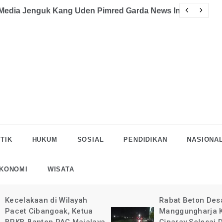
akaan
eman Halau LSM Dipolisikan
S
TIK
HUKUM
SOSIAL
PENDIDIKAN
NASIONA
KONOMI
WISATA
Rabat Beton Desa
Pelaksanaan Rab
Manggungharja Kec.
di Desa Manggun