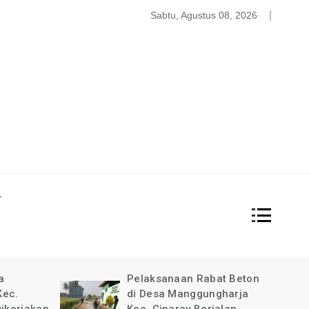
atgas PDBA Bantah Tidak Akomodir Bantuan Korban Gempa, 
Sabtu, Agustus 08, 2026
L
at Beton
Pimpinan Redaksi Garda
gharja
News Indonesia Ucapkan