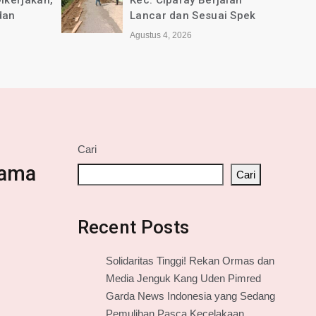
jalan
Selamat Anniversary ke-1
ai Spek
tahun untuk Media online
jabarkini.id
Agustus 2, 2026
Cari
sama
Cari
Recent Posts
Solidaritas Tinggi! Rekan Ormas dan
Media Jenguk Kang Uden Pimred
Garda News Indonesia yang Sedang
Pemulihan Pasca Kecelakaan