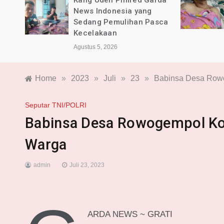
rda
BPKB Banten PAC Majalaya
dan Pimred Garda News
sca
Indonesia Alami Luka
Agustus 4, 2026
Home
»
2023
»
Juli
»
23
»
Babinsa Desa Row
Seputar TNI/POLRI
Babinsa Desa Rowogempol Ko
Warga
admin
Juli 23, 2023
ARDA NEWS ~ GRATI