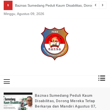
Skip
n Bandung !!!
Sumedang Peduli Kaum Disabilitas, Dorong Mereka Tetap Berkarya da
Kepsek SDN 329, 
to
Minggu, Agustus 09, 2026
content
Mengungkap Fakta
Garda
Tanpa Rekayasa
News
Indonesia
Baznas Sumedang Peduli Kaum
Disabilitas, Dorong Mereka Tetap
a
Berkarya dan Mandiri Agustus 07,