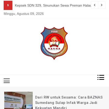
Skip
g Mereka Tetap Berkarya dan Mandiri Agustus 07, 2026
Kepsek SDN 329, Sinunukan Sewa Preman Halau LSM Dipoli
to
Minggu, Agustus 09, 2026
content
Mengungkap Fakta
Garda
Tanpa Rekayasa
News
Indonesia
Dari RW untuk Sesama: Cara BAZNAS
Sumedang Sulap Infak Warga Jadi
Kekuatan Mandiri