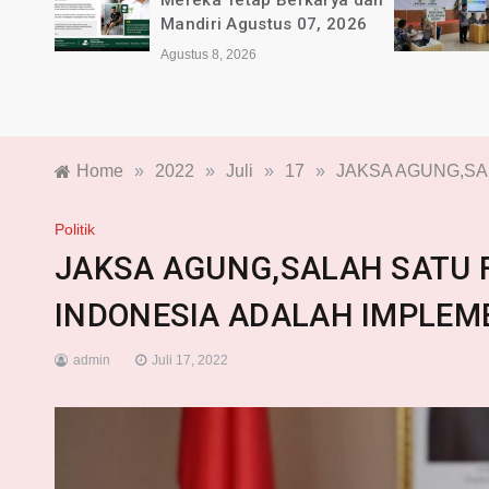
a dan
Sulap Infak Warga Jadi
2026
Kekuatan Mandiri
Agustus 8, 2026
Home
»
2022
»
Juli
»
17
»
JAKSA AGUNG,SA
Politik
JAKSA AGUNG,SALAH SATU
INDONESIA ADALAH IMPLEM
admin
Juli 17, 2022