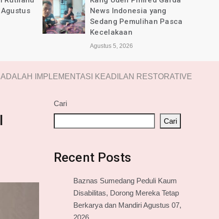
ed Garda
BPKB Banten PAC Majalaya
yang
dan Pimred Garda News
an Pasca
Indonesia Alami Luka
Agustus 4, 2026
 ADALAH IMPLEMENTASI KEADILAN RESTORATIVE
Cari
I
Cari
Recent Posts
Baznas Sumedang Peduli Kaum
Disabilitas, Dorong Mereka Tetap
Berkarya dan Mandiri Agustus 07,
2026