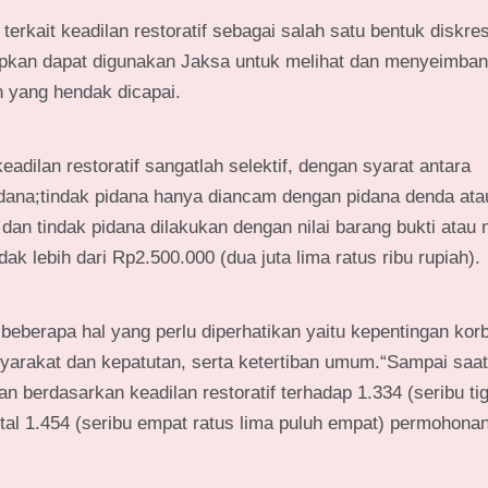
kait keadilan restoratif sebagai salah satu bentuk diskres
rapkan dapat digunakan Jaksa untuk melihat dan menyeimba
 yang hendak dicapai.
dilan restoratif sangatlah selektif, dengan syarat antara
pidana;tindak pidana hanya diancam dengan pidana denda at
 dan tindak pidana dilakukan dengan nilai barang bukti atau n
dak lebih dari Rp2.500.000 (dua juta lima ratus ribu rupiah).
 beberapa hal yang perlu diperhatikan yaitu kepentingan kor
yarakat dan kepatutan, serta ketertiban umum.“Sampai saat 
 berdasarkan keadilan restoratif terhadap 1.334 (seribu tig
tal 1.454 (seribu empat ratus lima puluh empat) permohonan