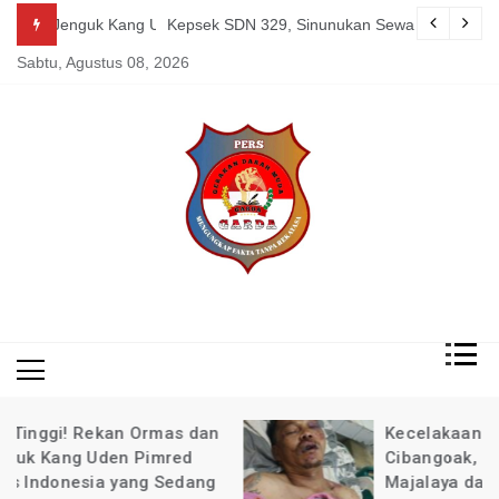
Skip
guk Kang Uden Pimred Garda News Indonesia yang Sedang Pemulihan 
Kepsek SDN 329, Sinunukan Sewa Preman Halau LSM Dipoli
to
Sabtu, Agustus 08, 2026
content
Mengungkap Fakta
Garda
Tanpa Rekayasa
News
Indonesia
Kecelakaan di Wilayah Pacet
Cibangoak, Ketua BPKB Banten PAC
Majalaya dan Pimred Garda News