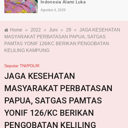
Indonesia Alami Luka
Agustus 4, 2026
Home
»
2022
»
Juni
»
29
»
JAGA KESEHATAN
MASYARAKAT PERBATASAN PAPUA, SATGAS
PAMTAS YONIF 126/KC BERIKAN PENGOBATAN
KELILING KAMPUNG
Seputar TNI/POLRI
JAGA KESEHATAN
MASYARAKAT PERBATASAN
PAPUA, SATGAS PAMTAS
YONIF 126/KC BERIKAN
PENGOBATAN KELILING