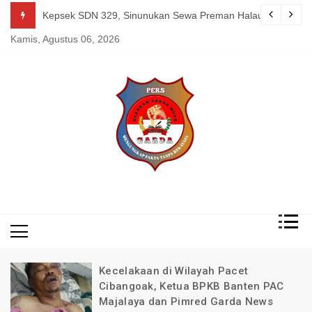
Skip
guk Kang Uden Pimred Garda News Indonesia yang Sedang Pemulihan 
Kepsek SDN 329, Sinunukan Sewa Preman Halau LSM Dipoli
to
Kamis, Agustus 06, 2026
content
Mengungkap Fakta
Garda
Tanpa Rekayasa
News
Indonesia
Kecelakaan di Wilayah Pacet
Cibangoak, Ketua BPKB Banten PAC
Majalaya dan Pimred Garda News