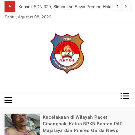
Skip
guk Kang Uden Pimred Garda News Indonesia yang Sedang Pemulihan 
Kepsek SDN 329, Sinunukan Sewa Preman Halau LSM Dipoli
to
Sabtu, Agustus 08, 2026
content
Mengungkap Fakta
Garda
Tanpa Rekayasa
News
Indonesia
Kecelakaan di Wilayah Pacet
Cibangoak, Ketua BPKB Banten PAC
Majalaya dan Pimred Garda News