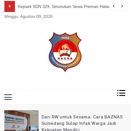
Skip
g Mereka Tetap Berkarya dan Mandiri Agustus 07, 2026
Kepsek SDN 329, Sinunukan Sewa Preman Halau LSM Dipoli
to
Minggu, Agustus 09, 2026
content
Mengungkap Fakta
Garda
Tanpa Rekayasa
News
Indonesia
Dari RW untuk Sesama: Cara BAZNAS
Sumedang Sulap Infak Warga Jadi
Kekuatan Mandiri