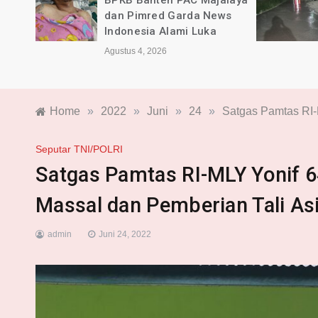
rda
BPKB Banten PAC Majalaya
dan Pimred Garda News
sca
Indonesia Alami Luka
Agustus 4, 2026
Home
»
2022
»
Juni
»
24
»
Satgas Pamtas RI-
Seputar TNI/POLRI
Satgas Pamtas RI-MLY Yonif 64
Massal dan Pemberian Tali As
admin
Juni 24, 2022