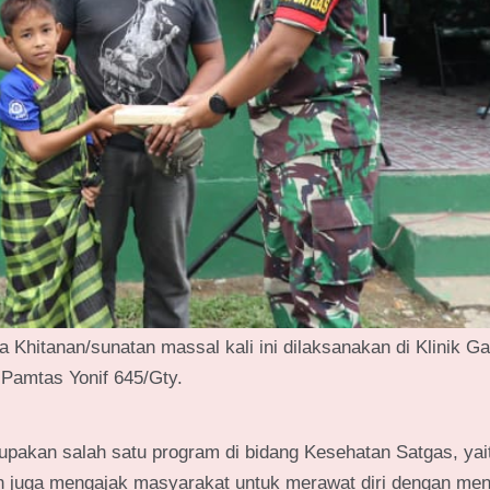
Khitanan/sunatan massal kali ini dilaksanakan di Klinik G
Pamtas Yonif 645/Gty.
pakan salah satu program di bidang Kesehatan Satgas, yait
n juga mengajak masyarakat untuk merawat diri dengan men