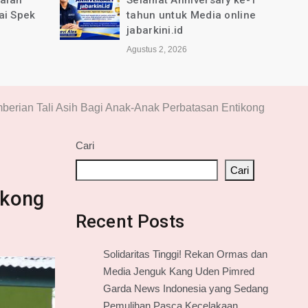
jalan
Selamat Anniversary ke-1
ai Spek
tahun untuk Media online
jabarkini.id
Agustus 2, 2026
berian Tali Asih Bagi Anak-Anak Perbatasan Entikong
Cari
n
Cari
ikong
Recent Posts
Solidaritas Tinggi! Rekan Ormas dan
Media Jenguk Kang Uden Pimred
Garda News Indonesia yang Sedang
Pemulihan Pasca Kecelakaan