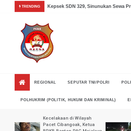
Skip
Garda News Indonesia yang Sedang Pemulihan Pasca Kecel
Kepsek SDN 329, Sinunukan Sewa Pr
TRENDING
to
content
Garda
Mengungkap Fakta
Tanpa Rekayasa
News
REGIONAL
SEPUTAR TNI/POLRI
POLI
Indonesia
POLHUKRIM (POLITIK, HUKUM DAN KRIMINAL)
E
kan
Kecelakaan di Wilayah
guk
Pacet Cibangoak, Ketua