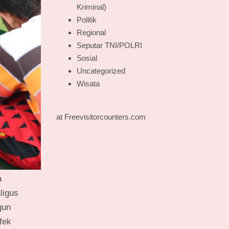
Kriminal)
Politik
Regional
Seputar TNI/POLRI
Sosial
Uncategorized
Wisata
at Freevisitorcounters.com
a
ligus
gun
fek