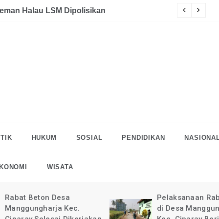
akaan
eman Halau LSM Dipolisikan
S
TIK
HUKUM
SOSIAL
PENDIDIKAN
NASIONA
KONOMI
WISATA
Rabat Beton Desa
Pelaksanaan Rab
Manggungharja Kec.
di Desa Manggun