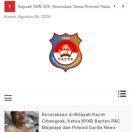
Skip
guk Kang Uden Pimred Garda News Indonesia yang Sedang Pemulihan 
Kepsek SDN 329, Sinunukan Sewa Preman Halau LSM Dipoli
to
Kamis, Agustus 06, 2026
content
Mengungkap Fakta
Garda
Tanpa Rekayasa
News
Indonesia
Kecelakaan di Wilayah Pacet
Cibangoak, Ketua BPKB Banten PAC
Majalaya dan Pimred Garda News