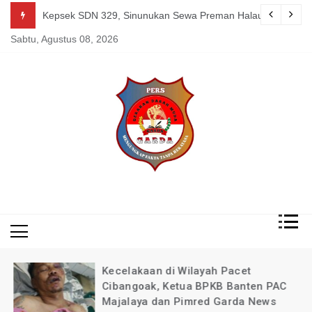
Skip
guk Kang Uden Pimred Garda News Indonesia yang Sedang Pemulihan 
Kepsek SDN 329, Sinunukan Sewa Preman Halau LSM Dipoli
to
Sabtu, Agustus 08, 2026
content
Mengungkap Fakta
Garda
Tanpa Rekayasa
News
Indonesia
Kecelakaan di Wilayah Pacet
Cibangoak, Ketua BPKB Banten PAC
Majalaya dan Pimred Garda News