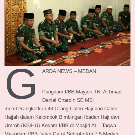
G
ARDA NEWS – MEDAN
Pangdam I/BB Mayjen TNI Achmad
Daniel Chardin SE MSi
memberangkatkan 48 Orang Calon Haji dan Calon
Hajjah dalam Kelompok Bimbingan Ibadah Haji dan
Umroh (KBIHU) Kodam I/BB di Masjid At – Taqwa
Makodam I/BB Jalan Gatot Subroto Km 7,5 Medan,