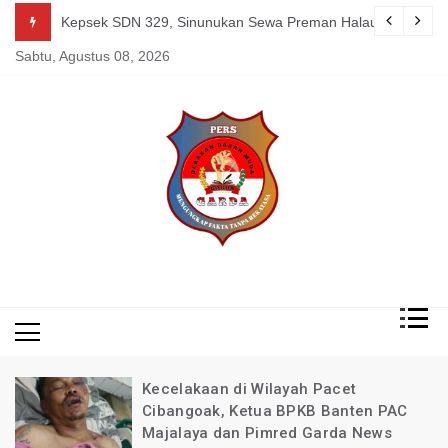
Skip
guk Kang Uden Pimred Garda News Indonesia yang Sedang Pemulihan 
Kepsek SDN 329, Sinunukan Sewa Preman Halau LSM Dipoli
to
Sabtu, Agustus 08, 2026
content
Mengungkap Fakta
Garda
Tanpa Rekayasa
News
Indonesia
Kecelakaan di Wilayah Pacet
Cibangoak, Ketua BPKB Banten PAC
Majalaya dan Pimred Garda News