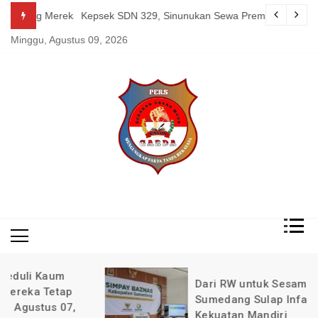
Skip
g Mereka Tetap Berkarya dan Mandiri Agustus 07, 2026
Kepsek SDN 329, Sinunukan Sewa Preman Halau LSM Dipoli
to
Minggu, Agustus 09, 2026
content
Mengungkap Fakta
Garda
Tanpa Rekayasa
News
Indonesia
Dari RW untuk Sesama: Cara BAZNAS
Sumedang Sulap Infak Warga Jadi
Kekuatan Mandiri