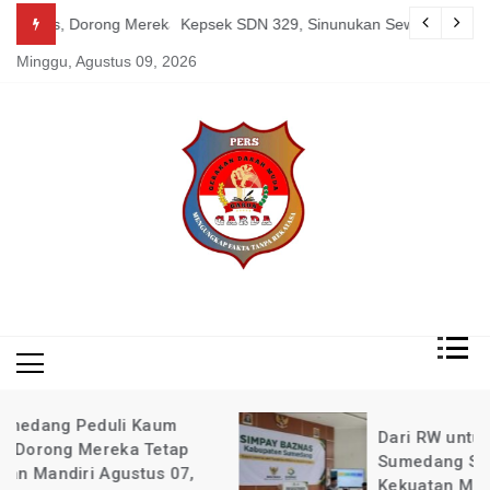
Skip
g Mereka Tetap Berkarya dan Mandiri Agustus 07, 2026
Kepsek SDN 329, Sinunukan Sewa Preman Halau LSM Dipoli
to
Minggu, Agustus 09, 2026
content
Mengungkap Fakta
Garda
Tanpa Rekayasa
News
Indonesia
Dari RW untuk Sesama: Cara BAZNAS
Sumedang Sulap Infak Warga Jadi
Kekuatan Mandiri