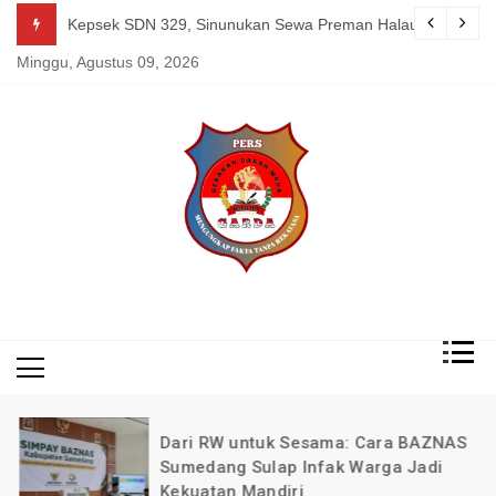
Skip
g Mereka Tetap Berkarya dan Mandiri Agustus 07, 2026
Kepsek SDN 329, Sinunukan Sewa Preman Halau LSM Dipoli
to
Minggu, Agustus 09, 2026
content
Mengungkap Fakta
Garda
Tanpa Rekayasa
News
Indonesia
Dari RW untuk Sesama: Cara BAZNAS
Sumedang Sulap Infak Warga Jadi
Kekuatan Mandiri