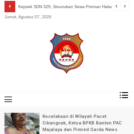
Skip
guk Kang Uden Pimred Garda News Indonesia yang Sedang Pemulihan 
Kepsek SDN 329, Sinunukan Sewa Preman Halau LSM Dipoli
to
Jumat, Agustus 07, 2026
content
Mengungkap Fakta
Garda
Tanpa Rekayasa
News
Indonesia
Kecelakaan di Wilayah Pacet
Cibangoak, Ketua BPKB Banten PAC
Majalaya dan Pimred Garda News