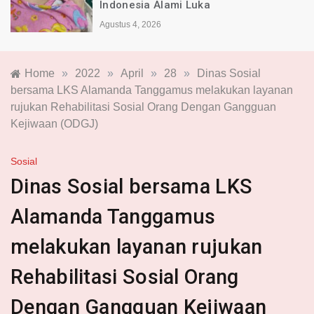
Indonesia Alami Luka
Agustus 4, 2026
Home
»
2022
»
April
»
28
»
Dinas Sosial
bersama LKS Alamanda Tanggamus melakukan layanan
rujukan Rehabilitasi Sosial Orang Dengan Gangguan
Kejiwaan (ODGJ)
Sosial
Dinas Sosial bersama LKS
Alamanda Tanggamus
melakukan layanan rujukan
Rehabilitasi Sosial Orang
Dengan Gangguan Kejiwaan