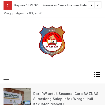
Skip
g Mereka Tetap Berkarya dan Mandiri Agustus 07, 2026
Kepsek SDN 329, Sinunukan Sewa Preman Halau LSM Dipoli
to
Minggu, Agustus 09, 2026
content
Mengungkap Fakta
Garda
Tanpa Rekayasa
News
Indonesia
Dari RW untuk Sesama: Cara BAZNAS
Sumedang Sulap Infak Warga Jadi
Kekuatan Mandiri