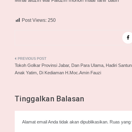
Minal aidzin wal Faidzin mohon maaf lahir batin
Post Views:
250
Navigasi
Tokoh Golkar Provinsi Jabar, Dan Para Ulama, Hadiri Santu
pos
Anak Yatim, Di Kediaman H.Moc.Amin Fauzi
Tinggalkan Balasan
Alamat email Anda tidak akan dipublikasikan.
Ruas yang 