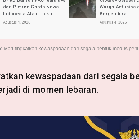
Ciparay Selesai Dikerjakan,
Kec. Ciparay Ber
Warga Antusias dan
Lancar dan Sesu
Bergembira
Agustus 4, 2026
Agustus 4, 2026
 Mari tingkatkan kewaspadaan dari segala bentuk modus penip
atkan kewaspadaan dari segala b
rjadi di momen lebaran.