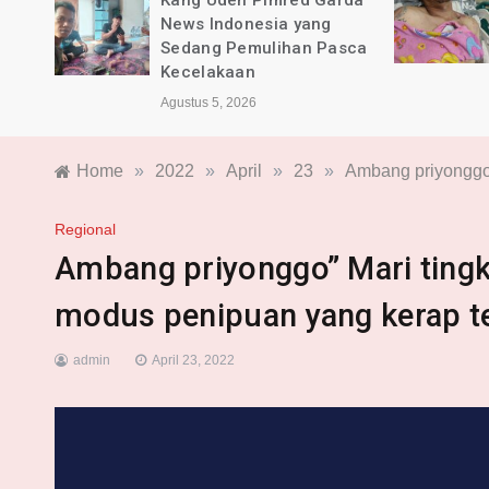
rda
BPKB Banten PAC Majalaya
dan Pimred Garda News
sca
Indonesia Alami Luka
Agustus 4, 2026
Home
»
2022
»
April
»
23
»
Ambang priyonggo”
Regional
Ambang priyonggo” Mari tingk
modus penipuan yang kerap te
admin
April 23, 2022