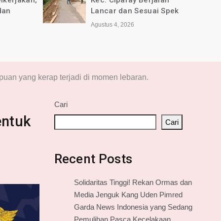
jalan
Selamat Anniversary ke-1
ai Spek
tahun untuk Media online
jabarkini.id
Agustus 2, 2026
uan yang kerap terjadi di momen lebaran.
Cari
entuk
Cari
Recent Posts
Solidaritas Tinggi! Rekan Ormas dan
Media Jenguk Kang Uden Pimred
Garda News Indonesia yang Sedang
Pemulihan Pasca Kecelakaan