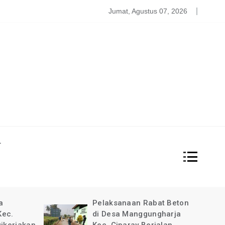
atgas PDBA Bantah Tidak Akomodir Bantuan Korban Gempa, 
Jumat, Agustus 07, 2026
L
at Beton
Pimpinan Redaksi Garda
gharja
News Indonesia Ucapkan