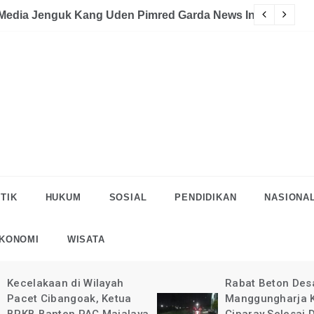
akaan
eman Halau LSM Dipolisikan
S
TIK
HUKUM
SOSIAL
PENDIDIKAN
NASIONA
KONOMI
WISATA
Rabat Beton Desa
Pelaksanaan Rab
Manggungharja Kec.
di Desa Manggun